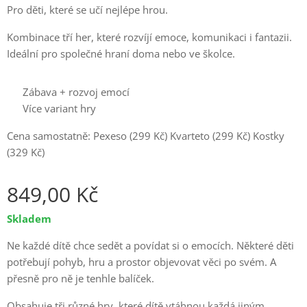
Pro děti, které se učí nejlépe hrou.
Kombinace tří her, které rozvíjí emoce, komunikaci i fantazii.
Ideální pro společné hraní doma nebo ve školce.
➡️ Zábava + rozvoj emocí
➡️ Více variant hry
Cena samostatně: Pexeso (299 Kč) Kvarteto (299 Kč) Kostky
(329 Kč)
849,00
Kč
Skladem
Ne každé dítě chce sedět a povídat si o emocích. Některé děti
potřebují pohyb, hru a prostor objevovat věci po svém. A
přesně pro ně je tenhle balíček.
Obsahuje tři různé hry, které dítě vtáhnou každá jiným