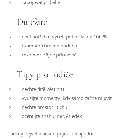
zapojovat příběhy
❤️ Důležité
není potřeba "využít potenciál na 100 %"
i samotná hra má hodnotu
rozhovor přijde přirozeně
💡 Tipy pro rodiče
nechte dítě vést hru
využijte momenty, kdy samo začne mluvit
nechte prostor i tichu
oceňujte snahu, ne výsledek
👉 někdy největší posun přijde nenápadně