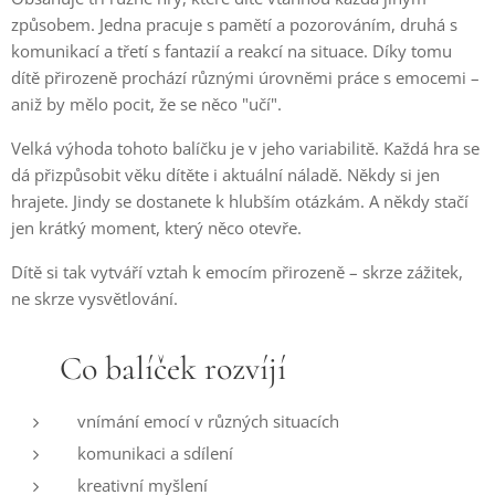
způsobem. Jedna pracuje s pamětí a pozorováním, druhá s
komunikací a třetí s fantazií a reakcí na situace. Díky tomu
dítě přirozeně prochází různými úrovněmi práce s emocemi –
aniž by mělo pocit, že se něco "učí".
Velká výhoda tohoto balíčku je v jeho variabilitě. Každá hra se
dá přizpůsobit věku dítěte i aktuální náladě. Někdy si jen
hrajete. Jindy se dostanete k hlubším otázkám. A někdy stačí
jen krátký moment, který něco otevře.
Dítě si tak vytváří vztah k emocím přirozeně – skrze zážitek,
ne skrze vysvětlování.
🧠 Co balíček rozvíjí
vnímání emocí v různých situacích
komunikaci a sdílení
kreativní myšlení