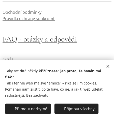
Obchodní podmínky
Pravidla ochrany soukromí
FAQ - otázky a odpovědi
O nás
Kontakt
Taky tvé dítě někdy
křičí "neee" jen proto, že banán má
flek?
Tak i tenhle web má své "emoce" – říká se jim cookies.
Cookies
Pomáhají nám zjistit, co tě baví, co ne, a jak ti web udělat
GDPR
radostnější. Bez záchvatu.
❌ Přijmout nezbytné
✅ Přijmout všechny
Cookies
Copyright 2025
Emoční pandiště
. Všechna práva vyhrazena