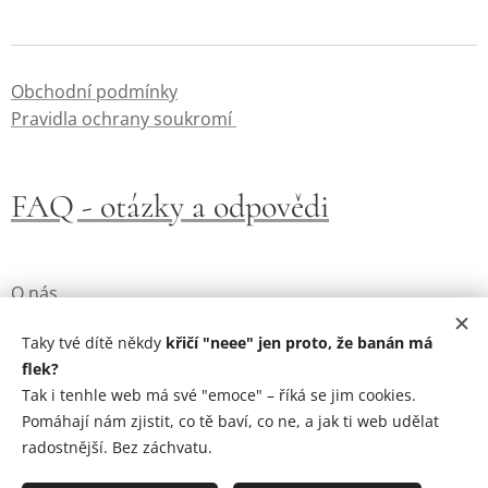
Obchodní podmínky
Pravidla ochrany soukromí
FAQ - otázky a odpovědi
O nás
Kontakt
Taky tvé dítě někdy
křičí "neee" jen proto, že banán má
flek?
Tak i tenhle web má své "emoce" – říká se jim cookies.
Cookies
Pomáhají nám zjistit, co tě baví, co ne, a jak ti web udělat
GDPR
radostnější. Bez záchvatu.