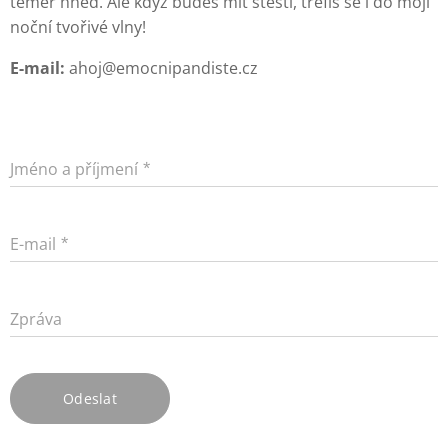
téměř hned. Ale když budeš mít štěstí, trefíš se i do mojí
noční tvořivé vlny!
E-mail:
ahoj@emocnipandiste.cz
Jméno a příjmení
E-mail
Zpráva
Odeslat