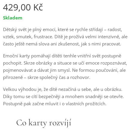
429,00
Kč
Skladem
Dětský svět je plný emocí, které se rychle střídají – radost,
vztek, smutek, frustrace. Dítě je prožívá velmi intenzivně, ale
často ještě nemá slova ani zkušenost, jak s nimi pracovat.
Emoční karty pomáhají dítěti tenhle vnitřní svět postupně
pochopit. Skrze obrázky a situace se učí emoce rozpoznávat,
pojmenovávat a dávat jim smysl. Ne formou poučování, ale
přirozeně – skrze společný čas a rozhovor.
Velkou výhodou je, že dítě nezačíná u sebe, ale u obrázku.
Díky tomu se cítí bezpečněji a mnohem snadněji se otevře.
Postupně pak začne mluvit i o vlastních prožitcích.
🧠 Co karty rozvíjí