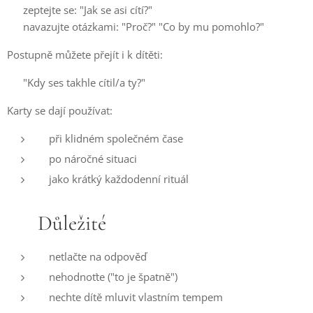
👉 zeptejte se: "Jak se asi cítí?"
👉 navazujte otázkami: "Proč?" "Co by mu pomohlo?"
Postupně můžete přejít i k dítěti:
👉 "Kdy ses takhle cítil/a ty?"
Karty se dají používat:
při klidném společném čase
po náročné situaci
jako krátký každodenní rituál
❤️ Důležité
netlačte na odpověď
nehodnoťte ("to je špatně")
nechte dítě mluvit vlastním tempem